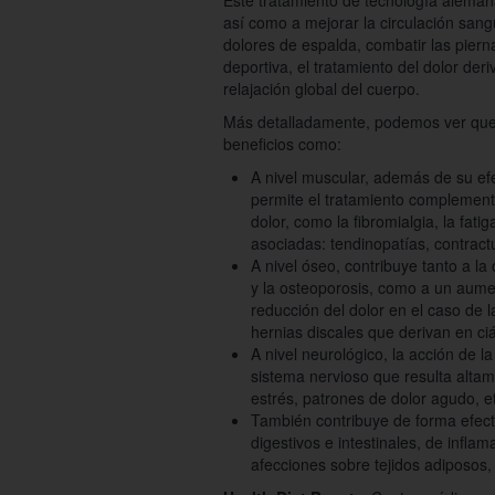
Este tratamiento de tecnología aleman
así como a mejorar la circulación sangu
dolores de espalda, combatir las pier
deportiva, el tratamiento del dolor de
relajación global del cuerpo.
Más detalladamente, podemos ver que 
beneficios como:
A nivel muscular, además de su ef
permite el tratamiento complement
dolor, como la fibromialgia, la fatig
asociadas: tendinopatías, contract
A nivel óseo, contribuye tanto a la
y la osteoporosis, como a un aumen
reducción del dolor en el caso de l
hernias discales que derivan en ci
A nivel neurológico, la acción de l
sistema nervioso que resulta altam
estrés, patrones de dolor agudo, e
También contribuye de forma efecti
digestivos e intestinales, de infla
afecciones sobre tejidos adiposos, c