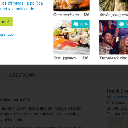
 los
términos
,
la política
Déjanos tu 
idad
y
la política de
esté disponi
Acepto l
egistrado
privacidad
A DESTACAR
Health Die
https://ww
lación por 4,90€.
C/ Sojuela 4
ulación?
Es un nuevo tipo de masaje basado
26008, Log
arrojo que tiene como objetivo la relajación y la
Tlf:
941 570
y el bienestar.