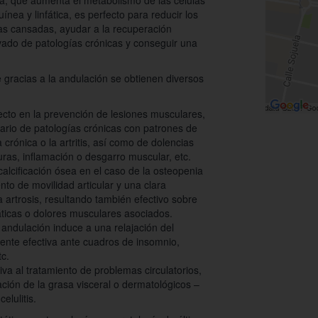
a, que aumenta el metabolismo de las células
ínea y linfática, es perfecto para reducir los
nas cansadas, ayudar a la recuperación
rivado de patologías crónicas y conseguir una
gracias a la andulación se obtienen diversos
ecto en la prevención de lesiones musculares,
ario de patologías crónicas con patrones de
a crónica o la artritis, así como de dolencias
uras, inflamación o desgarro muscular, etc.
 calcificación ósea en el caso de la osteopenia
to de movilidad articular y una clara
a artrosis, resultando también efectivo sobre
áticas o dolores musculares asociados.
a andulación induce a una relajación del
ente efectiva ante cuadros de insomnio,
tc.
va al tratamiento de problemas circulatorios,
mación de la grasa visceral o dermatológicos –
elulitis.