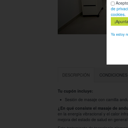
Acepto
de privac
cookies
.
Ya estoy r
DESCRIPCIÓN
CONDICIONES
Tu cupón incluye:
Sesión de masaje con camilla andu
¿En qué consiste el masaje de and
en la energía vibracional y el calor infr
mejora del estado de salud en general 