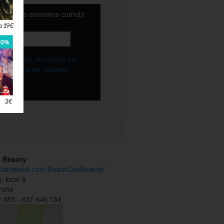
email y te avisamos cuando
ble
os
términos
,
la política de
y
la política de cookies
.
t Beauty
w.facebook.com/HealthDietBeauty/
, local 8
roño
 383 - 637 646 134