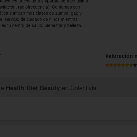
ético con tecnología y aparatología de última
 cavitación, radiofrecuencia). Contamos con
tética e impartimos clases de zumba, gap y
 el servicio de cuidado de niños mientras
 es tu centro de salud, bienestar y belleza.
y
Valoración 
de
Health Diet Beauty
en Colectivia: