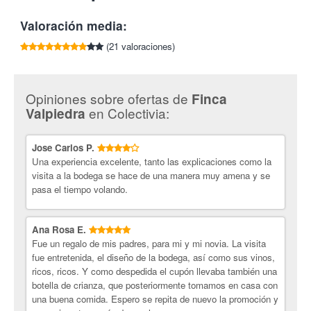
Cata de 3 vinos con aperitivo
Válido de martes a sábado. Consultar horario.
Tlf:
941 450 878
Obsequio de una botella de Cantos de Valpiedra Crianza
Imprescindible presentar el cupón impreso.
Valoración media:
Finca Valpiedra.
Perteneciente a la Familia Martínez Bujanda,
(21 valoraciones)
se encuentra en la mejor zona D.O. Ca. Rioja, en un
espectacular meandro del río Ebro. Es la única bodega de Rioja
que pertenece a la asociación de Grandes Pagos de España.
Para la realización de la bodega se diseñó un edificio que se
Opiniones sobre ofertas de
Finca
integra en el entorno. La excepcionales condiciones de esta
en Colectivia:
Valpiedra
finca derivan de su microclima y tipo de suelo, formado por un
manto de cantos rodados y piedras calizas que dan nombre a
Jose Carlos P.
los vinos. Finca Valpiedra destaca no sólo por su extraordinaria
Una experiencia excelente, tanto las explicaciones como la
belleza sino, sobre todo, por la calidad de las uvas que aquí se
visita a la bodega se hace de una manera muy amena y se
cultivan y es esta combinación la que la convierte en un lugar
pasa el tiempo volando.
privilegiado.
¡Déjate seducir por el mundo del vino con Colectivia!
Ana Rosa E.
Fue un regalo de mis padres, para mi y mi novia. La visita
fue entretenida, el diseño de la bodega, así como sus vinos,
ricos, ricos. Y como despedida el cupón llevaba también una
botella de crianza, que posteriormente tomamos en casa con
una buena comida. Espero se repita de nuevo la promoción y