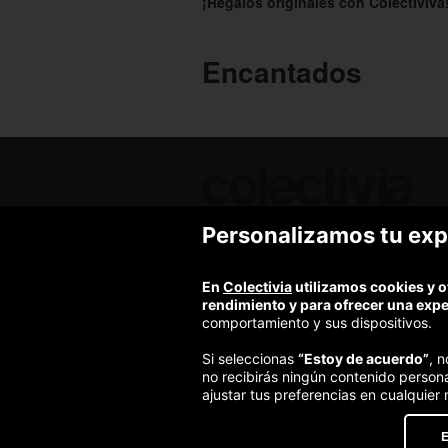
¡Regalos originales con Colectiviva
Encantados
Personalizamos tu exp
Ofertas de hoy
Blog
Contacto
En
Colectivia
utilizamos cookies y o
Términos y condiciones
rendimiento y para ofrecer una exp
Política de privacidad y aviso legal
comportamiento y sus dispositivos.
Política de cookies
Si seleccionas
“Estoy de acuerdo”
, 
no recibirás ningún contenido person
ajustar tus preferencias en cualquier