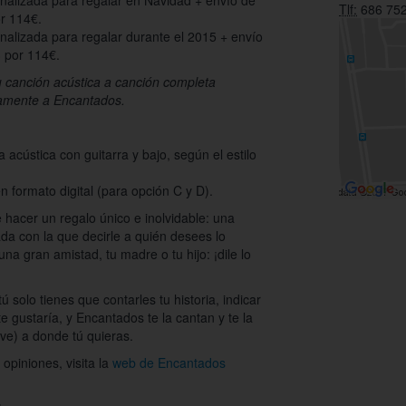
nalizada para regalar en Navidad + envío de
Tlf:
686 752
r 114€.
nalizada para regalar durante el 2015 + envío
 por 114€.
u canción acústica a canción completa
amente a Encantados.
acústica con guitarra y bajo, según el estilo
n formato digital (para opción C y D).
e hacer un regalo único e inolvidable: una
ada con la que decirle a quién desees lo
una gran amistad, tu madre o tu hijo: ¡dile lo
 solo tienes que contarles tu historia, indicar
te gustaría, y Encantados te la cantan y te la
ive) a donde tú quieras.
opiniones, visita la
web de Encantados