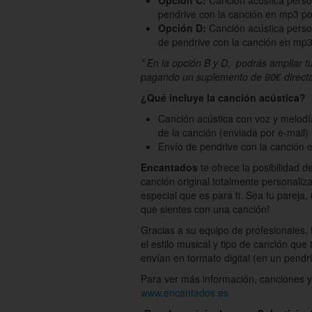
Opción C:
Canción acústica perso
pendrive con la canción en mp3 po
Opción D:
Canción acústica perso
de pendrive con la canción en mp3
* En la opción B y D, podrás ampliar t
pagando un suplemento de 90€ direct
¿Qué incluye la canción acústica?
Canción acústica con voz y melodía 
de la canción (enviada por e-mail)
Envío de pendrive con la canción e
Encantados
te ofrece la posibilidad d
canción original totalmente personaliz
especial que es para ti. Sea tu pareja, 
que sientes con una canción!
Gracias a su equipo de profesionales, tú
el estilo musical y tipo de canción que 
envían en formato digital (en un pendr
Para ver más información, canciones y 
www.encantados.es