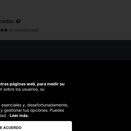
media:
(0 valoraciones)
os ayudarte?
ríbenos
ondemos en menos de 48h)
estras páginas web, para medir su
ra segura
n sobre los usuarios, su
izamos el pago en todas tus compras
ies esenciales y, desafortunadamente,
 y gestionar tus opciones. Puedes
dad.
Leer más.
DE ACUERDO