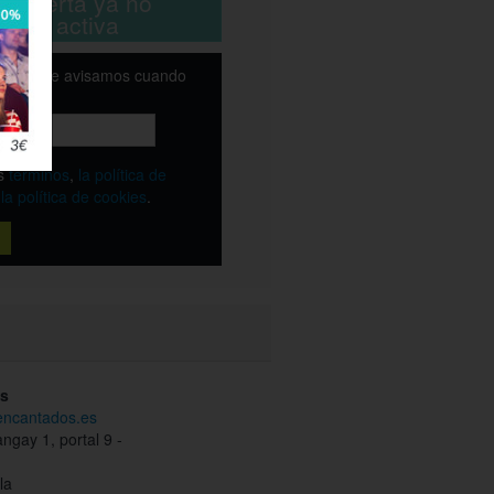
ta oferta ya no
está activa
email y te avisamos cuando
ble
os
términos
,
la política de
y
la política de cookies
.
s
.encantados.es
ngay 1, portal 9 -
la