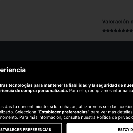
!
Valoración 
¿Podem
eriencia
¿Cómo funciona Colectivia?
Esc
Preguntas frecuentes
Promociona tu negocio
(Te resp
tras tecnologías para mantener la fiabilidad y la seguridad de nu
Trabaja con nosotros
Comp
eriencia de compra personalizada.
Para ello, recopilamos informació
Estudio turismo de verano 2020
Te garant
Síguenos:
nos das tu consentimiento; si lo rechazas, utilizaremos solo las cook
alizado. Selecciona
“Establecer preferencias”
para ver más detalles
 momento. Para más información, consulta nuestra Política de privaci
ESTABLECER PREFERENCIAS
ESTOY 
Somos agencia de viajes. CIE: 2313