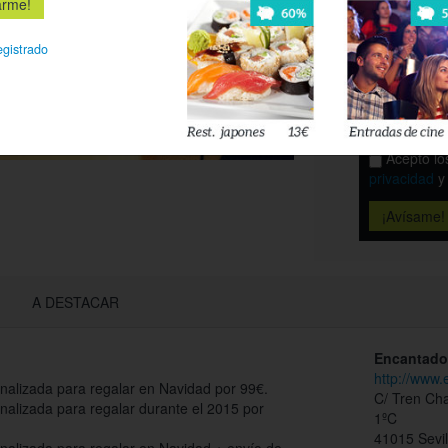
Es
egistrado
Déjanos tu 
esté disponi
Acepto l
privacidad
A DESTACAR
Encantado
http://www
nalizada para regalar en Navidad por 99€.
C/ Tren Cha
alizada para regalar durante el 2015 por
1ºC
41015 Sevil