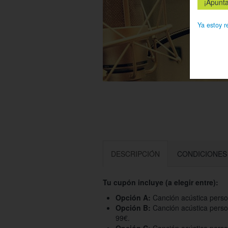
Ya estoy r
DESCRIPCIÓN
CONDICIONES
Tu cupón incluye (a elegir entre):
Opción A:
Canción acústica perso
Opción B:
Canción acústica person
99€.