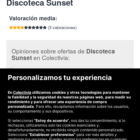
Discoteca Sunset
por cada amigo que compre esta oferta.
No se admiten cambios, cancelaciones, ni devoluciones,
Tlf:
665 248 748
Kultura Reggae Band en la sala Santana 27. ¡No te pierdas el
salvo cancelación o modificación del espectáculo.
Afrika Reggae Festival!
Valoración media:
Kultura Reggae Band
. Un proyecto musical que nació en el
espacio cultural New Kingston de Vitoria-Gasteiz en 2015. El
(3 valoraciones)
objetivo del proyecto era juntar músicos con amor al reggae,
crear una banda de interpretación de éxitos, de clásicos reggae
y temas propios.
Opiniones sobre ofertas de
Discoteca
¡Con Colectivia la música que te despierta sentimientos!
en Colectivia:
Sunset
Teresa P.
Personalizamos tu experiencia
un monologo que centre su primera parte en las corridas de
toros, en una ciudad que no tiene cultura taurina... es
complicado que funcione
En
Colectivia
utilizamos cookies y otras tecnologías para mantener
la fiabilidad y la seguridad de nuestras páginas web, para medir su
rendimiento y para ofrecer una experiencia de compra
personalizada.
Para ello, recopilamos información sobre los usuarios,
su comportamiento y sus dispositivos.
Si seleccionas
“Estoy de acuerdo”
, nos das tu consentimiento; si lo
rechazas, utilizaremos solo las cookies esenciales y,
©2026 Colectivia
desafortunadamente, no recibirás ningún contenido personalizado.
Selecciona
Términos y condiciones
“Establecer preferencias”
|
Política de privacidad
para ver más detalles y
|
Política de cookies
|
gestionar tus opciones. Puedes ajustar tus preferencias en cualquier