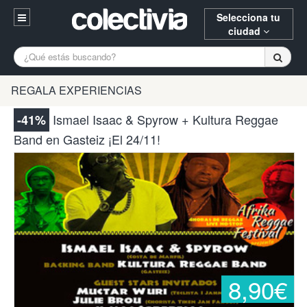
Selecciona tu
ciudad
Entrar
A Coruña
Alicante
Barcelona
REGALA EXPERIENCIAS
Registrarse
Bilbao
Burgos
Donostia
Ismael Isaac & Spyrow + Kultura Reggae
-41%
94 652 38 15 (L-V 10:30-15:00)
Band en Gasteiz ¡El 24/11!
Gijón
Huesca
Logroño
¿Necesitas ayuda? Escríbenos
Madrid
Oviedo
Palencia
Pamplona
Santander
Tarragona
Valencia
Vitoria
Zaragoza
8,90€