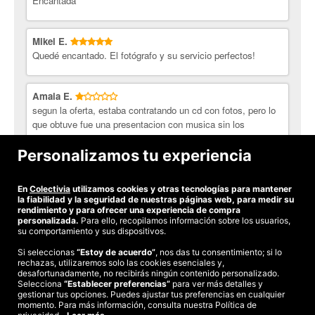
Encantada
¿Qué incluye la sesión 'Familia'?
1 sesión con familiares (padres e hijos, primos, hermanos...)
Mikel E.
en exterior o estudio.
Quedé encantado. El fotógrafo y su servicio perfectos!
Duración: 1 horas y 30 minutos la sesión.
3 cambios de vestuario incluidos.
Válido para 5 personas (niños y bebés incluidos).
Amaia E.
Se necesitará acreditar el parentesco.
segun la oferta, estaba contratando un cd con fotos, pero lo
DVD con 100-120 fotos aproximadamente en resolución
que obtuve fue una presentacion con musica sin los
web y marca de agua.
archivos. para conseguir dichos archivos queria cobrarme
10 imágenes retocadas e impresas en 10x15 cm.
otros 50 euros. considero que la explicacion de la oferta no
Personalizamos tu experiencia
concuerda con el servicio prestado.
David Vicente Fotógrafo.
Empresa con más de 15 años de
experiencia en el mundo de la fotografía y que siempre ha
En
Colectivia
utilizamos cookies y otras tecnologías para mantener
estado aliada con los últimos avances técnicos y nuevas
Ver todas las opiniones
la fiabilidad y la seguridad de nuestras páginas web, para medir su
tecnologías para ofrecer a sus clientes una amplia gama de
rendimiento y para ofrecer una experiencia de compra
personalizada.
Para ello, recopilamos información sobre los usuarios,
servicios y la posibilidad de atender cualquier encargo, con la
su comportamiento y sus dispositivos.
garantía de una dilatada y reconocida trayectoria profesional que
le han valido ganar tres premios en el concurso fotgráfico "20
Si seleccionas
“Estoy de acuerdo”
, nos das tu consentimiento; si lo
rechazas, utilizaremos solo las cookies esenciales y,
©2026 Colectivia
maravillas de Gipuzkoa", entre otros galardones.
desafortunadamente, no recibirás ningún contenido personalizado.
Actualmente, David Vicente reside en Donostia, aunque realiza
Selecciona
“Establecer preferencias”
para ver más detalles y
Términos y condiciones
|
Política de privacidad
|
Política de cookies
|
reportajes por todo el ámbito nacional.
gestionar tus opciones. Puedes ajustar tus preferencias en cualquier
Estudio turismo de verano 2020
momento. Para más información, consulta nuestra Política de