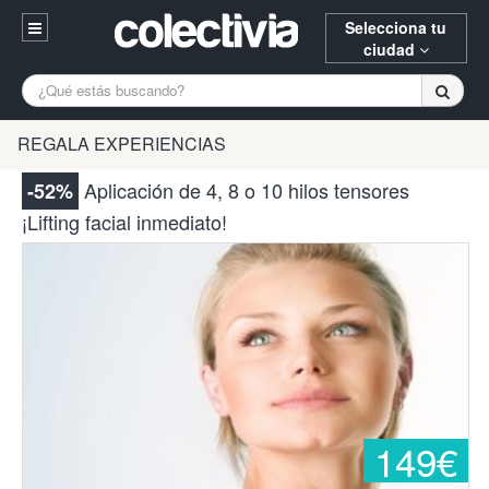
Selecciona tu
ciudad
Entrar
A Coruña
Alicante
Barcelona
REGALA EXPERIENCIAS
Registrarse
Bilbao
Burgos
Donostia
Aplicación de 4, 8 o 10 hilos tensores
-52%
94 652 38 15 (L-V 10:30-15:00)
¡Lifting facial inmediato!
Gijón
Huesca
Logroño
¿Necesitas ayuda? Escríbenos
Madrid
Oviedo
Palencia
Pamplona
Santander
Tarragona
Valencia
Vitoria
Zaragoza
149€