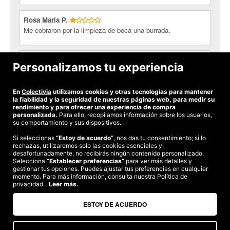
Rosa Maria P.
Me cobraron por la limpieza de boca una burrada.
Nerea S.
Personalizamos tu experiencia
No me hicieron la limpieza y ademas me comentaron que
tenia caries y demas y me hicieron el presupuesto a su
manera. Muy decepcionada!!!
En
Colectivia
utilizamos cookies y otras tecnologías para mantener
la fiabilidad y la seguridad de nuestras páginas web, para medir su
rendimiento y para ofrecer una experiencia de compra
personalizada.
Para ello, recopilamos información sobre los usuarios,
su comportamiento y sus dispositivos.
Si seleccionas
“Estoy de acuerdo”
, nos das tu consentimiento; si lo
rechazas, utilizaremos solo las cookies esenciales y,
©2026 Colectivia
desafortunadamente, no recibirás ningún contenido personalizado.
Selecciona
“Establecer preferencias”
para ver más detalles y
Términos y condiciones
|
Política de privacidad
|
Política de cookies
|
gestionar tus opciones. Puedes ajustar tus preferencias en cualquier
Estudio turismo de verano 2020
momento. Para más información, consulta nuestra Política de
privacidad.
Leer más.
Compra segura
Te garantizamos el pago en todas tus compras
ESTOY DE ACUERDO