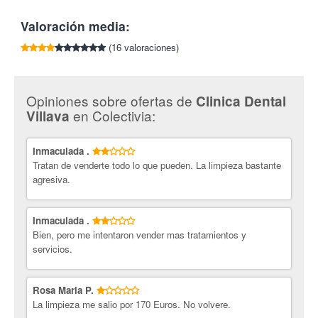
innovadores capaces de solventar los problemas con los que
Tlf:
948 130 605
acuden.
Valoración media:
¡Cuida tu boca con Colectivia!
(16 valoraciones)
Opiniones sobre ofertas de
Clinica Dental
en Colectivia:
Villava
Inmaculada .
Tratan de venderte todo lo que pueden. La limpieza bastante
agresiva.
Inmaculada .
Bien, pero me intentaron vender mas tratamientos y
servicios.
Rosa Maria P.
La limpieza me salio por 170 Euros. No volvere.