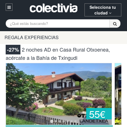
Selecciona tu
ciudad
Entrar
A Coruña
Alicante
Barcelona
REGALA EXPERIENCIAS
Registrarse
Bilbao
Burgos
Donostia
2 noches AD en Casa Rural Otxoenea,
-27%
94 652 38 15 (L-V 10:30-15:00)
acércate a la Bahía de Txingudi
Gijón
Huesca
Logroño
¿Necesitas ayuda? Escríbenos
Madrid
Oviedo
Palencia
Pamplona
Santander
Tarragona
Valencia
Vitoria
Zaragoza
55€