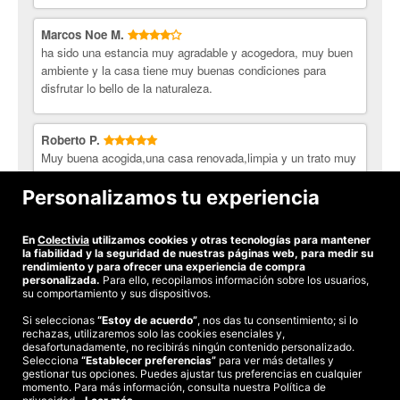
Marcos Noe M.
ha sido una estancia muy agradable y acogedora, muy buen
ambiente y la casa tiene muy buenas condiciones para
disfrutar lo bello de la naturaleza.
Roberto P.
Muy buena acogida,una casa renovada,limpia y un trato muy
agradable.Cerca de Hondarribi,Donostia,Hendaia,Donibane
Lohitzune...ideal para desconectar!!! Eskerrik asko bikote
Personalizamos tu experiencia
emandako tratuengatik!!!Roberto
En
Colectivia
utilizamos cookies y otras tecnologías para mantener
Ver todas las opiniones
la fiabilidad y la seguridad de nuestras páginas web, para medir su
rendimiento y para ofrecer una experiencia de compra
personalizada.
Para ello, recopilamos información sobre los usuarios,
su comportamiento y sus dispositivos.
Si seleccionas
“Estoy de acuerdo”
, nos das tu consentimiento; si lo
rechazas, utilizaremos solo las cookies esenciales y,
©2026 Colectivia
desafortunadamente, no recibirás ningún contenido personalizado.
Selecciona
“Establecer preferencias”
para ver más detalles y
Términos y condiciones
|
Política de privacidad
|
Política de cookies
|
gestionar tus opciones. Puedes ajustar tus preferencias en cualquier
Estudio turismo de verano 2020
momento. Para más información, consulta nuestra Política de