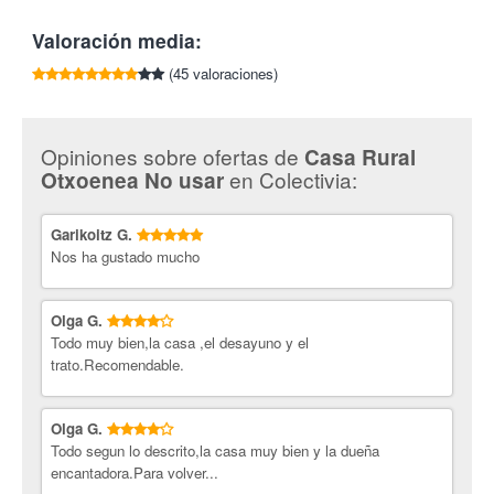
familiar y actual. En el interior, en la planta baja los clientes
Tlf:
943 639 987
disponen de zona de recepción, comedor, cocina y la sala de
Valoración media:
estar provista de chimenea. Zonas comunes donde comer, ver la
TV, conversar o simplemente pasar un rato agradable.
(45 valoraciones)
En la primera planta se encuentran las seis habitaciones. Son
dobles y con baño completo. Las habitaciones disponen de wifi,
caja fuerte, teléfono, mini –nevera y secador. Por sus ventanas
Opiniones sobre ofertas de
Casa Rural
y balcones podrás contemplar nuestro entorno.
en Colectivia:
Otxoenea No usar
¡Desconecta del día a día con Colectivia!
Garikoitz G.
Nos ha gustado mucho
Olga G.
Todo muy bien,la casa ,el desayuno y el
trato.Recomendable.
Olga G.
Todo segun lo descrito,la casa muy bien y la dueña
encantadora.Para volver...