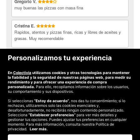
Hawaiana
Gregorio V.
Peperoni
muy buenas las pizzas con masa fina
Capriccio
Istrata
Cristina E.
Pasta:
Rapidos, atentos y pizzas finas, ricas y libres de aceites y
grasas. Muy recomendable
Fiocchetti Gorgonzola
Girasoli Formaggio e noci
Ravioli di carne
Maria I.
Personalizamos tu experiencia
Panzerotti fungui e porcini
Oso ongi
Spaguetti
Macarrones
En
Colectivia
utilizamos cookies y otras tecnologías para mantener
Salsas: carbonara, boloñesa y 4 quesos
Ver todas las opiniones
la fiabilidad y la seguridad de nuestras páginas web, para medir su
rendimiento y para ofrecer una experiencia de compra
Hamburguesas:
personalizada.
Para ello, recopilamos información sobre los usuarios,
su comportamiento y sus dispositivos.
Alabama
Wisconsin
Si seleccionas
“Estoy de acuerdo”
, nos das tu consentimiento; si lo
rechazas, utilizaremos solo las cookies esenciales y,
©2026 Colectivia
Texas
desafortunadamente, no recibirás ningún contenido personalizado.
Nevada
Selecciona
Términos y condiciones
“Establecer preferencias”
|
Política de privacidad
para ver más detalles y
|
Política de cookies
|
gestionar tus opciones. Puedes ajustar tus preferencias en cualquier
Estudio turismo de verano 2020
Postres:
momento. Para más información, consulta nuestra Política de
privacidad.
Leer más.
Coulant de chocolate
Compra segura
Tarta de chocolate/queso
Te garantizamos el pago en todas tus compras