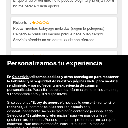
El que el color del tinte no lo puedas elegir tu y lo elijan por ti
no me parece buena opción.
Roberto I.
Pocas mechas balayage incluidas (según la peluquera)
Peinado express sin secado porque hace buen tiempo...
Servicio ofrecido no se corresponde con ofertado
Julio C.
Realmente la oferta no responde a lo descrito . El tinte aplica
Personalizamos tu experiencia
sòlo para raiz .Servicio vago.
En
Colectivia
utilizamos cookies y otras tecnologías para mantener
Ver todas las opiniones
la fiabilidad y la seguridad de nuestras páginas web, para medir su
rendimiento y para ofrecer una experiencia de compra
personalizada.
Para ello, recopilamos información sobre los usuarios,
su comportamiento y sus dispositivos.
Si seleccionas
“Estoy de acuerdo”
, nos das tu consentimiento; si lo
rechazas, utilizaremos solo las cookies esenciales y,
©2026 Colectivia
desafortunadamente, no recibirás ningún contenido personalizado.
Selecciona
Términos y condiciones
“Establecer preferencias”
|
Política de privacidad
para ver más detalles y
|
Política de cookies
|
gestionar tus opciones. Puedes ajustar tus preferencias en cualquier
Estudio turismo de verano 2020
momento. Para más información, consulta nuestra Política de