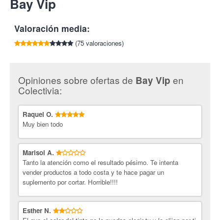
Bay Vip
por cada amigo que compre esta oferta.
* El corte consistirá únicamente en un corte de puntas. Para
cambio de imagen, consultar precio.
Tlf:
945 128 260
melenas largas y extralargas y cambio radical o cambio de
Los lunes el establecimiento permanecerá cerrado.
imagen, consultar precio.
Valoración media:
* Si quieres te harán un estudio gratuito de la piel.
(75 valoraciones)
Peluquería Bay Vip.
Cuenta con un equipo de profesionales
que atenderán todas tus necesidades, con un asesoramiento de
peluquería y belleza personalizado. Disponen además de
Opiniones sobre ofertas de
en
Bay Vip
productos de primeras marcas, tanto para los servicios de
Colectivia:
peluquería como de estética.
¡Mejora tu imagen con Colectivia!
Raquel O.
Muy bien todo
Marisol A.
Tanto la atención como el resultado pésimo. Te intenta
vender productos a todo costa y te hace pagar un
suplemento por cortar. Horrible!!!!
Esther N.