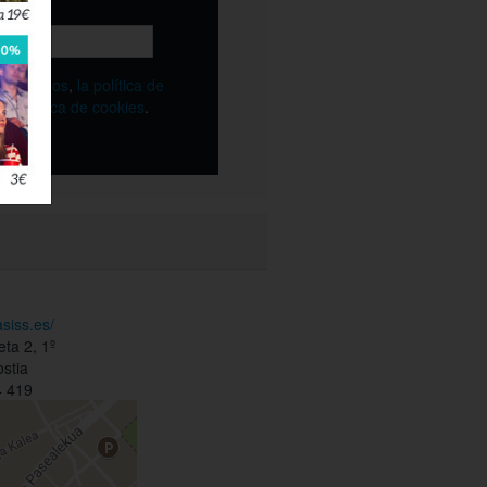
ble
os
términos
,
la política de
y
la política de cookies
.
asiss.es/
eta 2, 1º
stia
 419