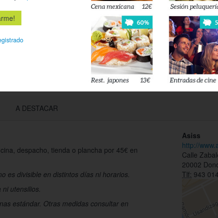
esté disponi
Acepto l
egistrado
privacidad
A DESTACAR
Asiss
http://www.
ficina, despacho, tienda o plancha por 45€ en
Calle Zabal
20002 Dono
o es divisible en distintos días ni horarios.
Tlf:
943 014
ni utensilios.
tanas estándar. Otras medidas consultar en