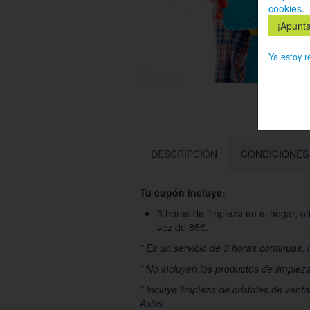
cookies
.
Ya estoy r
DESCRIPCIÓN
CONDICIONES
Tu cupón incluye:
3 horas de limpieza en el hogar, o
vez de 85€.
* Es un servicio de 3 horas continuas, n
* No incluyen los productos de limpieza 
* Incluye limpieza de cristales de ven
Asiss.