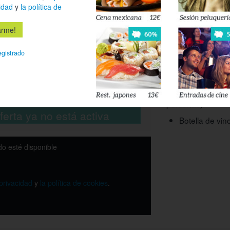
idad
y
la política de
Segundos platos:
Lomo de Merlu
Entrecot a la 
egistrado
Postre:
Panchineta re
54%
Bebida a elegir e
personas):
ferta ya no está activa
Botella de vin
o esté disponible
 privacidad
y
la política de cookies
.