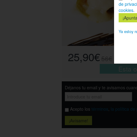
de privac
cookies
.
Ya estoy r
25,90€
56€
Esta o
Déjanos tu email y te avisamos cuand
Acepto los
términos
,
la política de