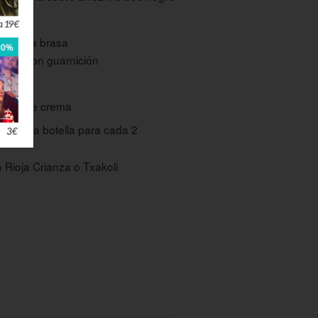
za a la brasa
brasa con guarnición
llena de crema
ntre (una botella para cada 2
o Rioja Crianza o Txakoli