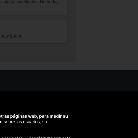
los platos excelentes. No le doy
e, muy bueno
os ayudarte?
ríbenos
ondemos en menos de 48h)
estras páginas web, para medir su
ra segura
n sobre los usuarios, su
izamos el pago en todas tus compras