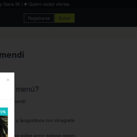
 y Gana 5€
|
Quiero recibir ofertas
Registrarse
Entrar
Donostia
Palencia
Zaragoza
amendi
×
ye el menú?
asa Aramendi
acalao y langostinos con vinagreta
la plancha sobre arroz meloso negro