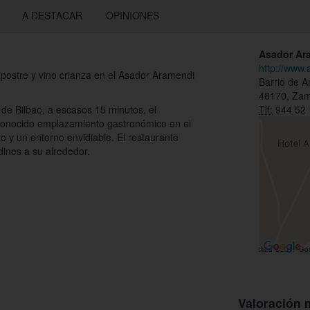
A DESTACAR
OPINIONES
Asador Ar
http://www
postre y vino crianza en el Asador Aramendi
Barrio de A
48170, Za
de Bilbao, a escasos 15 minutos, el
Tlf:
944 52 
conocido emplazamiento gastronómico en el
to y un entorno envidiable. El restaurante
dines a su alrededor.
Valoración 