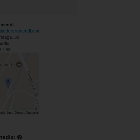
amendi
.asadoraramendi.com
rteaga, 83
mudio
11 58
media: