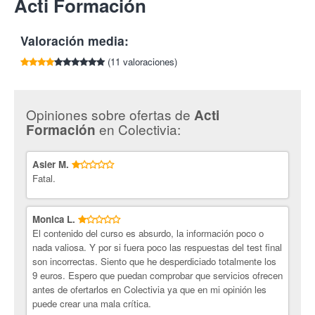
Acti Formación
4. Tienes seis meses para realizar el curso.
por cada amigo que compre esta oferta.
accesorios que necesite, eligiendo para él lo que mejor le sienta.
Para ello, realizará un estudio de morfología, color y estilo
Para más información llama al 977 772 794 (atención de L-V
personal del cliente, deberá estar al día de las últimas
de 9:30 a 14:30h)
Valoración media:
tendencias, conocerá las colecciones de las distintas firmas y
Duración: 40 horas.
las tiendas de nueva inauguración... Todo esto son
(11 valoraciones)
precisamente los conocimientos que adquirirás con el curso.
Temario del curso:
Opiniones sobre ofertas de
Acti
Personal Shopper: Introducción. Pasos a seguir con el
en Colectivia:
Formación
cliente. Herramientas de trabajo
Morfología: Tipos de morfología. Proporciones. Partes del
cuerpo. ¿Qué es lo más adecuado?
Asier M.
Colorimetría: Los colores.
Fatal.
Diseñadores y marcas: Introducción. Marcas.
Tejidos: Tipos de tejidos.
Diccionario de la moda: Listado.
Monica L.
Fondo de armario.
El contenido del curso es absurdo, la información poco o
Ruta de tiendas.
nada valiosa. Y por si fuera poco las respuestas del test final
Fichas de trabajo: Ficha morfológica. Ficha cliente. Ficha
son incorrectas. Siento que he desperdiciado totalmente los
vestuario. Ficha contrato.
9 euros. Espero que puedan comprobar que servicios ofrecen
antes de ofertarlos en Colectivia ya que en mi opinión les
¡Encuentra una nueva profesión con Colectivia!
puede crear una mala crítica.