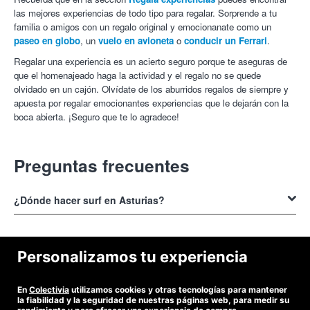
las mejores experiencias de todo tipo para regalar. Sorprende a tu
familia o amigos con un regalo original y emocionanate como un
paseo en globo
, un
vuelo en avioneta
o
conducir un Ferrari
.
Regalar una experiencia es un acierto seguro porque te aseguras de
que el homenajeado haga la actividad y el regalo no se quede
olvidado en un cajón. Olvídate de los aburridos regalos de siempre y
apuesta por regalar emocionantes experiencias que le dejarán con la
boca abierta. ¡Seguro que te lo agradece!
Preguntas frecuentes
¿Dónde hacer surf en Asturias?
Asturias tiene increíbles
lugares para hacer surf
. Entre ellos las
playas de Gijón, Villaviciosa, Llanes, Ribadesella y muchos otros
¿Cuál es el precio de hacer surf en Asturias?
Personalizamos tu experiencia
spots de surf en Asturias.
Si eres principiante y quieres unas cuantas horas de
clases de surf
el
En
Colectivia
utilizamos cookies y otras tecnologías para mantener
precio es de 20€; mientras que si amplias la experiencia a un fin de
¿Cómo conseguir descuentos para hacer surf en Asturias?
la fiabilidad y la seguridad de nuestras páginas web, para medir su
semana o una semana entera los precios van desde 50 a 100€.