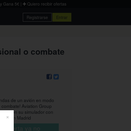
 y Gana 5€
|
Quiero recibir ofertas
Registrarse
Entrar
sional o combate
endas de un avión en modo
o combate! Aviation Group
sposición su simulador con
×
cluido en Madrid
ta oferta ya no