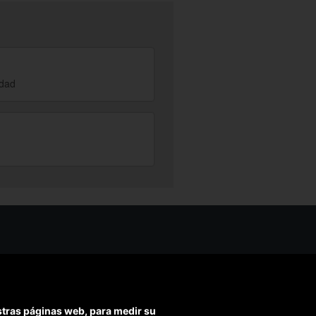
rdad
os ayudarte?
ríbenos
ondemos en menos de 48h)
estras páginas web, para medir su