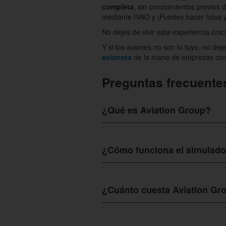
completa
, sin conocimientos previos d
mediante IVAO y ¡Puedes hacer fotos y
No dejes de vivir esta experiencia úni
Y si los aviones no son lo tuyo, no dej
avioneta
de la mano de empresas c
Preguntas frecuente
¿Qué es Aviation Group?
Aviation Group
es un centro de entrena
a los simuladores de divulgación A32
¿Cómo funciona el simulado
El simulador de vuelo de
Aviation Gro
Motion es tan profesional que es usad
¿Cuánto cuesta Aviation Gr
Gracias a su sistema envolvente senti
simulación de fallos, emergencias o es
En
Aviation Group
tendrás la opción de