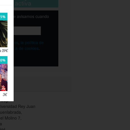
está activa
email y te avisamos cuando
ble
os
términos
,
la política de
y
la política de cookies
.
Group
versidad Rey Juan
Fuenlabrada,
l Molino 7,
a
rid