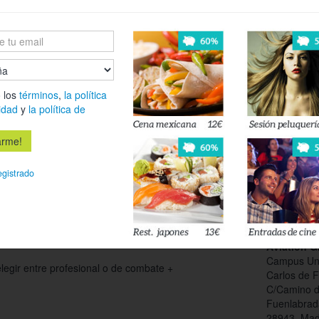
Déjanos tu 
esté disponi
 los
términos
,
la política
Acepto l
idad
y
la política de
privacidad
egistrado
A DESTACAR
OPINIONES
Aviation 
Campus Uni
legir entre profesional o de combate +
Carlos de 
C/Camino de
Fuenlabrad
28943, Mad