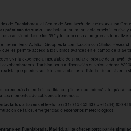
rlos de Fuenlabrada, el Centro de Simulación de vuelos Aviation Gro
zar prácticas de vuelo
, mediante un entrenamiento previo intensivo y 
a esta actividad desde los 59€ y tener acceso a programas formativos 
de entrenamiento Aviation Group es la contribución con Simloc Researc
, y que les permite acceso a los últimos avances en el campo de la aero
den vivir la experiencia inigualable de simular el pilotaje de un avión
el cazabombardero. También pone a disposición sus simuladores A320
 realista que puedes sentir los movimientos y disfrutar de un sistema v
s aprenderás la teoría impartida por pilotos que, además, te guiarán 
ntensos momentos de subidones tremendos.
ontactarlos
a través del telefono (+34) 915 653 839 o el (+34) 650 43
imulación de fallos, emergencias o escenarios meteorológicos
ntrarlo en Fuenlabrada, Madrid
, allí te ofrecen participar de
simulac