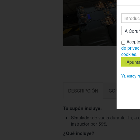
Acepto
de privac
cookies
.
Ya estoy r
DESCRIPCIÓN
CONDICIONES
Tu cupón incluye:
Simulador de vuelo durante 1h, a e
instructor por 59€.
¿Qué incluye?