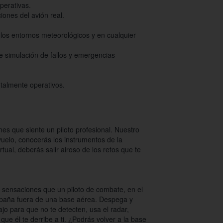
perativas.
ones del avión real.
 los entornos meteorológicos y en cualquier
e simulación de fallos y emergencias
talmente operativos.
nes que siente un piloto profesional. Nuestro
vuelo, conocerás los instrumentos de la
irtual, deberás salir airoso de los retos que te
s sensaciones que un piloto de combate, en el
spaña fuera de una base aérea. Despega y
ajo para que no te detecten, usa el radar,
ue él te derribe a ti. ¿Podrás volver a la base