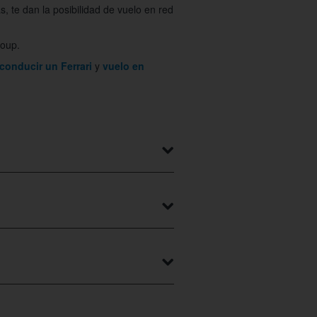
, te dan la posibilidad de vuelo en red
roup.
conducir un Ferrari
y
vuelo en
disfrutar experiencias únicas gracias
prendente. El Simulador A320SR Full
y volarás sino que también tendrás
a sortear cada uno de los obstáculos.
or el lapso de una hora, con el apoyo