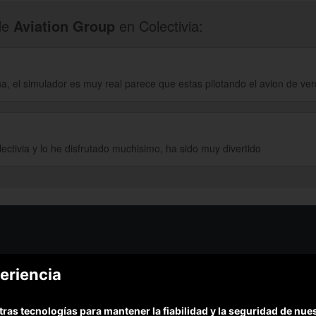
de
Aviation Group
en Colectivia:
a, el simulador es muy real parece que estas pilotando el avion de ve
ctivia y lo he disfrutado muchisimo, ha sido muy divertido
¿Podem
eriencia
¿Cómo funciona Colectivia?
Esc
Preguntas frecuentes
Promociona tu negocio
(Te resp
tras tecnologías para mantener la fiabilidad y la seguridad de nu