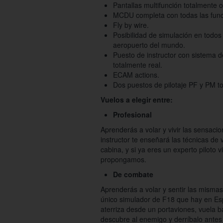
Pantallas multifunción totalmente o
MCDU completa con todas las funci
Fly by wire.
Posibilidad de simulación en todos
aeropuerto del mundo.
Puesto de instructor con sistema d
totalmente real.
ECAM actions.
Dos puestos de pilotaje PF y PM to
Vuelos a elegir entre:
Profesional
Aprenderás a volar y vivir las sensacio
instructor te enseñará las técnicas de 
cabina, y si ya eres un experto piloto v
propongamos.
De combate
Aprenderás a volar y sentir las misma
único simulador de F18 que hay en E
aterriza desde un portaviones, vuela b
descubre al enemigo y derríbalo antes q