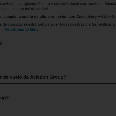
e aviación, y eligiendo tú entre vuelo profesional o de combate. Además
 vídeos dentro del simulador!
ca,
cumple tu sueño de pilotar un avión con Colectivia
y Aviation G
es de consultar nuestra web para ver todas nuestras ofertas relativas a
omo
Aeródromo El Moral
.
s
miento que ofrece a los aficionados de las aeronaves la posibilidad de 
0SR Full Motion y un espectacular F-18 SuperHornet.
r de vuelo de Aviation Group?
up
tiene lo último en tecnología para hacerte vivir una experiencia sor
o para la formación de verdaderos pilotos de avión.
oup?
rás que vives una experiencia real e intensa, pues no solo despegarás 
cenarios meteorológicos con el instructor de copiloto, quien te guiará 
 escoger entre dos simuladores de vuelo (de combate o profesional) p