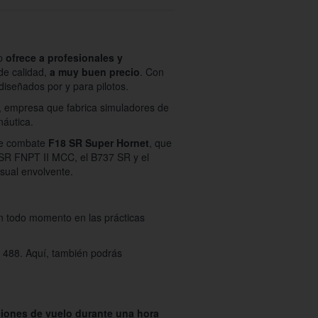
up
ofrece a profesionales y
de calidad,
a muy buen precio
. Con
diseñados por y para pilotos.
h, empresa que fabrica simuladores de
náutica.
 de combate
F18 SR Super Hornet
, que
SR FNPT II MCC, el B737 SR y el
isual envolvente.
en todo momento en las prácticas
8 488. Aquí, también podrás
iones de vuelo durante una hora