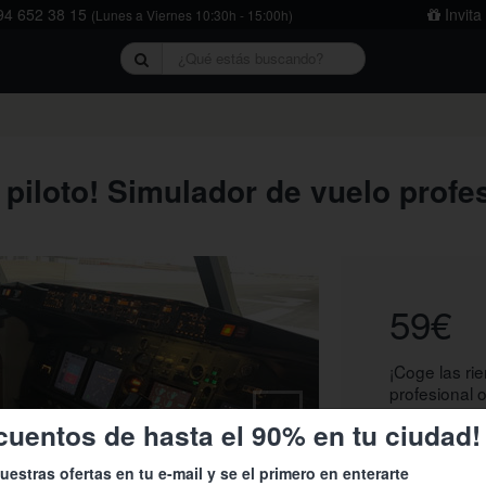
4 652 38 15
Invita
(Lunes a Viernes 10:30h - 15:00h)
rivacidad
y
la política de cookies
.
 piloto! Simulador de vuelo profe
59€
¡Coge las ri
›
profesional 
pone a tu di
cuentos de hasta el 90% en tu ciudad!
instructor in
Es
uestras ofertas en tu e-mail y se el primero en enterarte