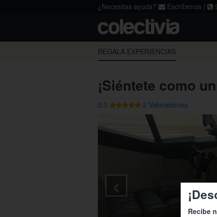
¿Necesitas ayuda?
Escríbenos
|
9
Acepto los
términos
,
la política de p
REGALA EXPERIENCIAS
¡Siéntete como un
5.0
2 Valoraciones
‹
¡Des
Recibe n