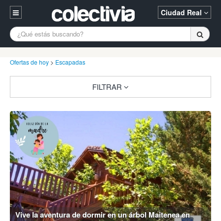
Ciudad Real
Entrar
A Coruña
Alicante
Barcelona
Ofertas de hoy
>
Escapadas
Registrarse
Bilbao
Burgos
Donostia
FILTRAR
94 652 38 15 (L-V 10:30-15:00)
Gijón
Huesca
Logroño
¿Necesitas ayuda? Escríbenos
Madrid
Oviedo
Palencia
Pamplona
Santander
Tarragona
Valencia
Vitoria
Zaragoza
Vive la aventura de dormir en un árbol Maitenea en