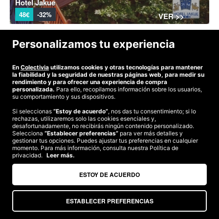
Hotel Jakue
48€
-32%
VER >>
Personalizamos tu experiencia
©2026 Colectivia
En
Colectivia
utilizamos cookies y otras tecnologías para mantener
Términos y condiciones
|
Política de privacidad
|
Política de cookies
|
la fiabilidad y la seguridad de nuestras páginas web, para medir su
Estudio turismo de verano 2020
rendimiento y para ofrecer una experiencia de compra
personalizada.
Para ello, recopilamos información sobre los usuarios,
su comportamiento y sus dispositivos.
Compra segura
Te garantizamos el pago en todas tus compras
Si seleccionas
“Estoy de acuerdo”
, nos das tu consentimiento; si lo
rechazas, utilizaremos solo las cookies esenciales y,
desafortunadamente, no recibirás ningún contenido personalizado.
Selecciona
“Establecer preferencias”
para ver más detalles y
Somos agencia de viajes. CIE: 2313
gestionar tus opciones. Puedes ajustar tus preferencias en cualquier
momento. Para más información, consulta nuestra Política de
privacidad.
Leer más.
ESTOY DE ACUERDO
ESTABLECER PREFERENCIAS