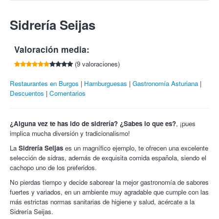
Gambas gabardina.
cenas con amigos, familiares... ¡apuesta por la comida
Compra y regala todos los cupones que quieras.
C/ Igualdad, 1 (Gamonal)
Entra en tu cuenta
o
regístrate
para poder compartir y ganar 5€
Pimientos padrón.
asturiana!
Necesaria reserva previa en el 654 88 50 92.
09007 Burgos, España
Sidrería Seijas
por cada amigo que compre esta oferta.
Morcilla Burgos.
Imprescindible llevar el cupón impreso.
Tlf:
654 88 50 92
¡Degusta lo mejor de Asturias en Colectivia!
Pan con ajo.
Valoración media:
Bebidas a elegir:
1 Botella de Sidra.
(9 valoraciones)
2 Botellines 1/3 Cerveza.
2 Refrescos.
Restaurantes en Burgos
Hamburguesas
Gastronomía Asturiana
Descuentos
Comentarios
¿Alguna vez te has ido de sidrería? ¿Sabes lo que es?
, ¡pues
implica mucha diversión y tradicionalismo!
La
Sidrería Seijas
es un magnífico ejemplo, te ofrecen una excelente
selección de sidras, además de exquisita comida española, siendo el
cachopo uno de los preferidos.
No pierdas tiempo y decide saborear la mejor gastronomía de sabores
fuertes y variados, en un ambiente muy agradable que cumple con las
más estrictas normas sanitarias de higiene y salud, acércate a la
Sidrería Seijas.