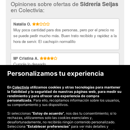
Opiniones sobre ofertas de
Sidrería Seijas
De seguro que hallaras varias de ellas que se ajustan a tus
en Colectivia:
preferencias y presupuesto.
Natalia O.
Muy poca cantidad para dos personas, pero por el precio no
se puede pedir mucho más. Buen trato recibido y rapidez a la
hora de servir. El cachopín normalillo
Mª Cristina A.
Cumple lo deseado
Personalizamos tu experiencia
Javier V.
Hamburguesa de mala calidad y camarera desagradable.
En
Colectivia
utilizamos cookies y otras tecnologías para mantener
la fiabilidad y la seguridad de nuestras páginas web, para medir su
rendimiento y para ofrecer una experiencia de compra
personalizada.
Para ello, recopilamos información sobre los usuarios,
su comportamiento y sus dispositivos.
Si seleccionas
“Estoy de acuerdo”
, nos das tu consentimiento; si lo
rechazas, utilizaremos solo las cookies esenciales y,
©2026 Colectivia
desafortunadamente, no recibirás ningún contenido personalizado.
Selecciona
Términos y condiciones
“Establecer preferencias”
|
Política de privacidad
para ver más detalles y
|
Política de cookies
|