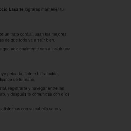
ccio Lasarte
lograrás mantener tu
e un trato cordial, usan los mejores
a de que todo va a salir bien.
as que adicionalmente van a incluir una
ye peinado, tinte e hidratación,
alcance de tu mano.
al, registrarte y navegar entre las
guro, y después te comunicas con ellos
satisfechas con su cabello sano y