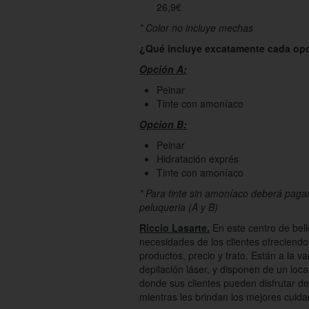
26,9€
* Color no incluye mechas
¿Qué incluye excatamente cada op
Opción A:
Peinar
Tinte con amoníaco
Opcion B:
Peinar
Hidratación exprés
Tinte con amoníaco
* Para tinte sin amoníaco deberá paga
peluqueria (A y B)
Riccio Lasarte.
En este centro de belle
necesidades de los clientes ofreciendo
productos, precio y trato. Están a la v
depilación láser, y disponen de un loc
donde sus clientes pueden disfrutar de
mientras les brindan los mejores cuid