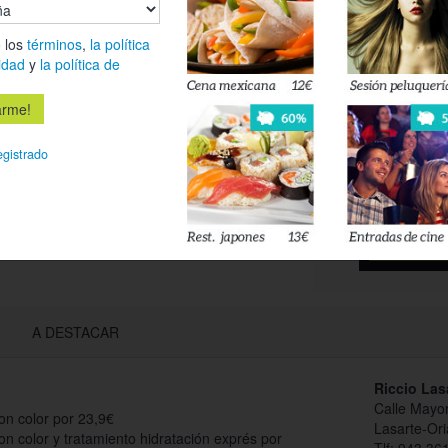
Es
 los
términos
,
la política
idad
y
la política de
Déjanos tu 
esté disponi
egistrado
Acepto l
privacidad
A DESTACAR
Riccio Las
Calle Mayor
on color por 23,9€
Lasarte-Ori
n color y tratamiento hidratación exprés por