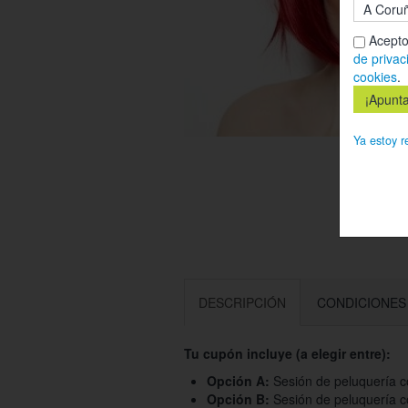
Acepto
de privac
cookies
.
Ya estoy r
DESCRIPCIÓN
CONDICIONES
Tu cupón incluye (a elegir entre):
Opción A:
Sesión de peluquería c
Opción B:
Sesión de peluquería co