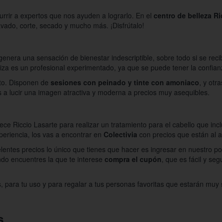
urrir a expertos que nos ayuden a lograrlo. En el
centro de belleza Ri
ado, corte, secado y mucho más. ¡Disfrútalo!
genera una sensación de bienestar indescriptible, sobre todo si se recib
liza es un profesional experimentado, ya que se puede tener la confianz
ato. Disponen de
sesiones con peinado y tinte con amoniaco
, y otr
s a lucir una imagen atractiva y moderna a precios muy asequibles.
e Riccio Lasarte para realizar un tratamiento para el cabello que inclu
periencia, los vas a encontrar en
Colectivia
con precios que están al 
ntes precios lo único que tienes que hacer es ingresar en nuestro port
ndo encuentres la que te interese
compra el cupón
, que es fácil y se
para tu uso y para regalar a tus personas favoritas que estarán muy 
s