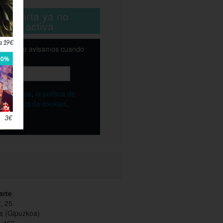
ta oferta ya no
está activa
email y te avisamos cuando
ble
os
términos
,
la política de
y
la política de cookies
.
arte
, 25
a (Gipuzkoa)