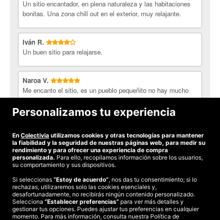
Un sitio encantador, en plena naturaleza y las habitaciones
bonitas. Una zona chill out en el exterior, muy relajante.
Iván R.
Un buen sitio para relajarse.
Naroa V.
Me encanto el sitio, es un pueblo pequeñito no hay mucho
que ver allí. Pero el sitio es precioso y hay una terraza muy
bonita. La decoracion está muy bien y en contraste con lo
Personalizamos tu experiencia
rural queda precioso.
En
Colectivia
utilizamos cookies y otras tecnologías para mantener
Ver todas las opiniones
la fiabilidad y la seguridad de nuestras páginas web, para medir su
rendimiento y para ofrecer una experiencia de compra
personalizada.
Para ello, recopilamos información sobre los usuarios,
su comportamiento y sus dispositivos.
Si seleccionas
“Estoy de acuerdo”
, nos das tu consentimiento; si lo
rechazas, utilizaremos solo las cookies esenciales y,
©2026 Colectivia
desafortunadamente, no recibirás ningún contenido personalizado.
Selecciona
“Establecer preferencias”
para ver más detalles y
Términos y condiciones
|
Política de privacidad
|
Política de cookies
|
gestionar tus opciones. Puedes ajustar tus preferencias en cualquier
Estudio turismo de verano 2020
momento. Para más información, consulta nuestra Política de