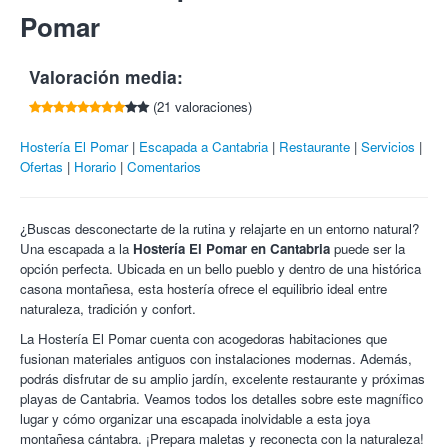
estilo torre que fue fundada en el siglo XVII.
Cancelaciones y/o modificaciones con 96hrs de antelación.
Pomar
Tlf:
942 726 103 / 942 726 248
Necesario reserva previa en el: 686 41 32 07.
La casona con marcado estilo montañés dispone de
habitaciones con baño, la decoración combina materiales de
Valoración media:
madera de roble, castaño con piedra de sillería y mampostería.
Es de resaltar el olor a tradición que se respira en sus escaleras
(21 valoraciones)
de piedra, en sus pasillos de madera o en sus soleadas
habitaciones. La Hostería El Pomar cuenta con un anexo
Hostería El Pomar
Escapada a Cantabria
Restaurante
Servicios
construido más recientemente donde se unen el sabor
Ofertas
Horario
Comentarios
tradicional con las modernas instalaciones.
Dispone de Wi-Fi en las zonas comunes.
¿Buscas desconectarte de la rutina y relajarte en un entorno natural?
¡Descubre con Colectivia que Cantabria es infinita!
Una escapada a la
Hostería El Pomar en Cantabria
puede ser la
opción perfecta. Ubicada en un bello pueblo y dentro de una histórica
casona montañesa, esta hostería ofrece el equilibrio ideal entre
naturaleza, tradición y confort.
La Hostería El Pomar cuenta con acogedoras habitaciones que
fusionan materiales antiguos con instalaciones modernas. Además,
podrás disfrutar de su amplio jardín, excelente restaurante y próximas
playas de Cantabria. Veamos todos los detalles sobre este magnífico
lugar y cómo organizar una escapada inolvidable a esta joya
montañesa cántabra. ¡Prepara maletas y reconecta con la naturaleza!