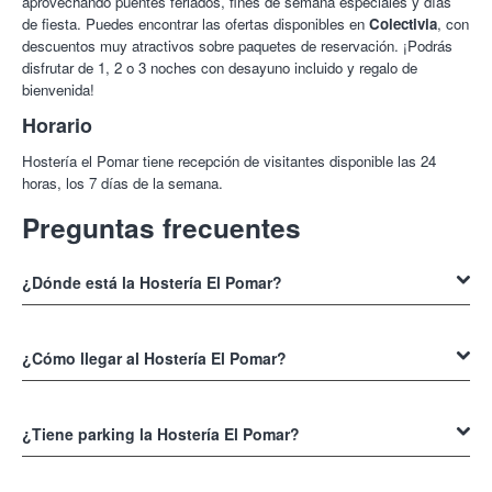
aprovechando puentes feriados, fines de semana especiales y días
de fiesta. Puedes encontrar las ofertas disponibles en
Colectivia
, con
descuentos muy atractivos sobre paquetes de reservación. ¡Podrás
disfrutar de 1, 2 o 3 noches con desayuno incluido y regalo de
bienvenida!
Horario
Hostería el Pomar tiene recepción de visitantes disponible las 24
horas, los 7 días de la semana.
Preguntas frecuentes
¿Dónde está la Hostería El Pomar?
La Hostería El Pomar
se encuentra en las zonas externas de
Novales, a pocos kilómetros de la playa de Cobreces y de Santillana
¿Cómo llegar al Hostería El Pomar?
del Mar.
Para saber cómo llegar a
Hostería El Pomar en Cantabria
simplemente tienes que observar la dirección que te proporcionamos
¿Tiene parking la Hostería El Pomar?
en esta misma página. También puedes hacer clic en el mapa para
obtener indicaciones más precisas.
Si, la
Hostería El Pomar
tiene
parking gratuito
para sus huéspedes.