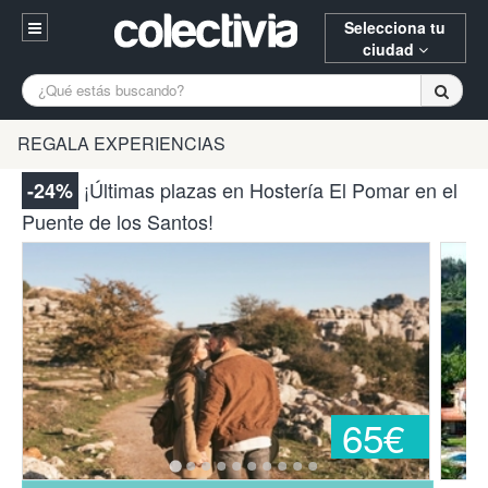
Selecciona tu
ciudad
Entrar
A Coruña
Alicante
Barcelona
REGALA EXPERIENCIAS
Registrarse
Bilbao
Burgos
Donostia
¡Últimas plazas en Hostería El Pomar en el
-24%
94 652 38 15 (L-V 10:30-15:00)
Puente de los Santos!
Gijón
Huesca
Logroño
¿Necesitas ayuda? Escríbenos
Madrid
Oviedo
Palencia
Pamplona
Santander
Tarragona
Valencia
Vitoria
Zaragoza
65€