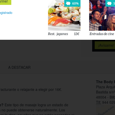
Déjanos tu 
esté disponi
egistrado
Acepto l
privacidad
A DESTACAR
The Body 
Plaza Arqui
acturante o relajante a elegir por 16€.
Bastida s/n
48004 - Bil
Tlf:
944 029
e?
Este tipo de masaje logra un estado de
s no puede obtenerse naturalmente. Los