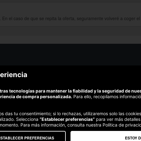
En el caso de que se repita la oferta, seguramente volveré a coger el
¿Podem
eriencia
¿Cómo funciona Colectivia?
Esc
Preguntas frecuentes
Promociona tu negocio
(Te resp
tras tecnologías para mantener la fiabilidad y la seguridad de nu
Trabaja con nosotros
Comp
eriencia de compra personalizada.
Para ello, recopilamos informació
Estudio turismo de verano 2020
Te garant
Síguenos:
nos das tu consentimiento; si lo rechazas, utilizaremos solo las cook
alizado. Selecciona
“Establecer preferencias”
para ver más detalles
 momento. Para más información, consulta nuestra Política de privaci
ESTABLECER PREFERENCIAS
ESTOY 
Somos agencia de viajes. CIE: 2313