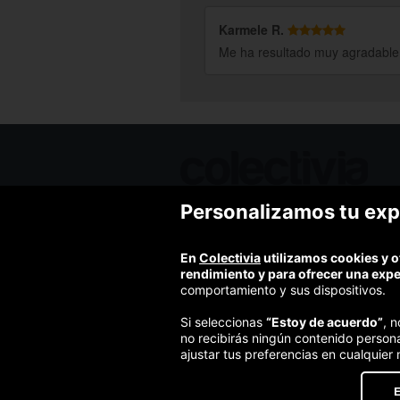
Karmele R.
Me ha resultado muy agradable. 
Personalizamos tu exp
Ofertas de hoy
Blog
Contacto
En
Colectivia
utilizamos cookies y o
Términos y condiciones
rendimiento y para ofrecer una exp
Política de privacidad y aviso legal
comportamiento y sus dispositivos.
Política de cookies
Si seleccionas
“Estoy de acuerdo”
, 
no recibirás ningún contenido person
ajustar tus preferencias en cualquier