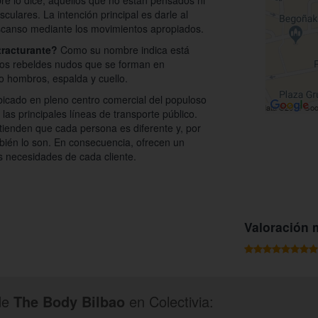
e lo dice, aquellos que no están pensados ni
sculares. La intención principal es darle al
escanso mediante los movimientos apropiados.
tracturante?
Como su nombre indica está
los rebeldes nudos que se forman en
o hombros, espalda y cuello.
icado en pleno centro comercial del populoso
las principales líneas de transporte público.
tienden que cada persona es diferente y, por
mbién lo son. En consecuencia, ofrecen un
s necesidades de cada cliente.
Valoración 
de
The Body Bilbao
en Colectivia: