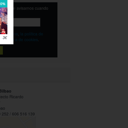
email y te avisamos cuando
ble
os
términos
,
la política de
y
la política de cookies
.
Bilbao
tecto Ricardo
º
bao
 252 / 606 516 139