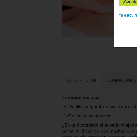
Ya estoy r
DESCRIPCIÓN
CONDICIONES
Tu cupón incluye:
Peeling corporal + masaje descontr
* 45 minutos de duración.
¿En qué consiste el masaje relajant
calma en el cuerpo, que muchas vece