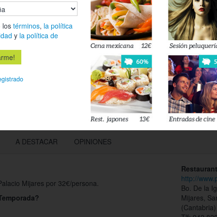
 los
términos
,
la política
Déjanos tu 
idad
y
la política de
esté disponi
Acepto l
egistrado
privacidad
A DESTACAR
OPINIONES
Restaurant
http://www.
alacio Mijares por 32€/persona.
Bo. De la I
e Temporada?
Mijares, Sa
(Cantabria)