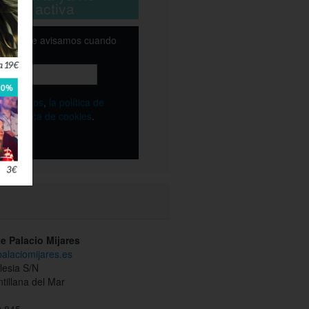
está activa
email y te avisamos cuando
ble
os
términos
,
la política de
y
la política de cookies
.
e Palacio Mijares
palaciomijares.es
glesia S/N
ntillana del Mar