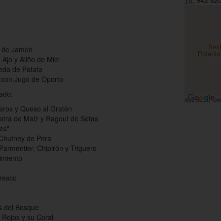
Tlf:
942 820
te de Jamón
Ajo y Aliño de Miel
Seda de Patata
s con Jugo de Oporto
cado:
eros y Queso al Gratén
stra de Maiz y Ragout de Setas
es"
 Chutney de Pera
Parmentier, Chipirón y Triguero
Pimiento
resco
s del Bosque
 Rojos y su Coral