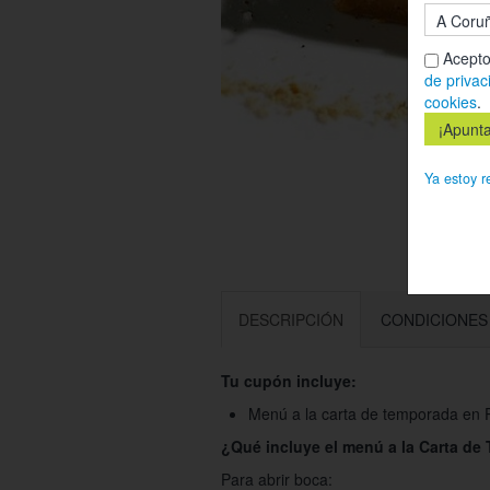
Acepto
de privac
cookies
.
Ya estoy r
DESCRIPCIÓN
CONDICIONES
Tu cupón incluye:
Menú a la carta de temporada en P
¿Qué incluye el menú a la Carta d
Para abrir boca: