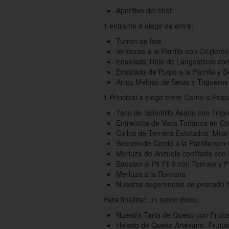
Aperitivo del chef
1 entrante a elegir de entre:
Turrón de foie
Verduras a la Parrilla con Crujien
Ensalada Tibia de Langostinos con 
Ensalada de Pulpo a la Parrilla y 
Arroz Meloso de Setas y Triguero
1 Principal a elegir entre Carne o Pes
Taco de Solomillo Asado con Trigu
Entrecotte de Vaca Tudanca en Co
Callos de Ternera Estofados "Mijar
Secreto de Cerdo a la Parrilla con
Merluza de Anzuelo confitada con 
Bacalao al Pil-Pil ó con Tomate y 
Merluza a la Romana
Nuesras sugerencias de pescado f
Para finalizar, un sabor dulce:
Nuestra Tarta de Queso con Fruto
Helado de Queso Artesano, Frutos