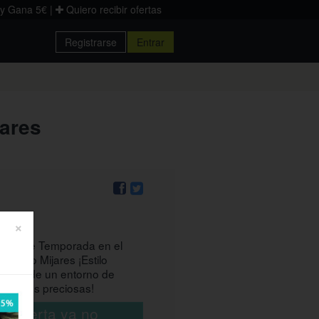
 y Gana 5€
|
Quiero recibir ofertas
Registrarse
Entrar
Donostia
Palencia
Zaragoza
jares
×
Carta de Temporada en el
Palacio Mijares ¡Estilo
deado de un entorno de
as vistas preciosas!
ta oferta ya no