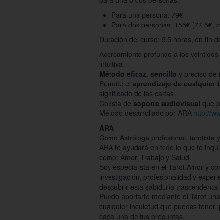
para una o dos personas.
Para una persona: 79€
Para dos personas: 155€ (77.5€, 
Duración del curso: 9.5 horas, en fin
Acercamiento profundo a los veintidós
intuitiva
Método eficaz, sencillo
y preciso de 
Permite el
aprendizaje de cualquier 
significado de las cartas
Consta de
soporte audiovisual
que p
Método desarrollado por ARA
http://w
ARA
Como Astróloga profesional, tarotista 
ARA te ayudará en todo lo que te inqu
como: Amor, Trabajo y Salud.
Soy especialista en el Tarot Amor y co
investigación, profesionalidad y experie
descubrir esta sabiduría trascendental 
Puedo aportarte mediante el Tarot una 
cualquier inquietud que puedas tener,
cada una de tus preguntas.