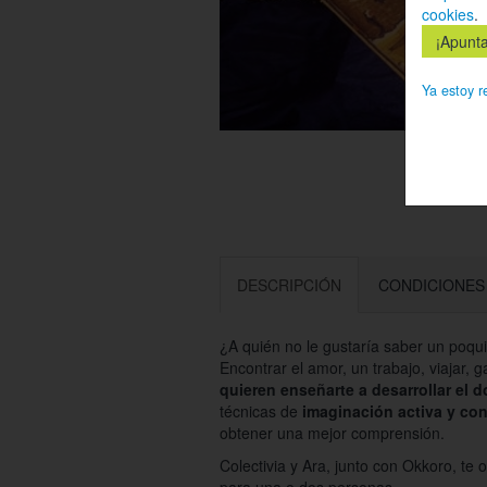
cookies
.
Ya estoy r
DESCRIPCIÓN
CONDICIONES
¿A quién no le gustaría saber un poqui
Encontrar el amor, un trabajo, viajar, 
quieren enseñarte a desarrollar el d
técnicas de
imaginación activa y co
obtener una mejor comprensión.
Colectivia y Ara, junto con Okkoro, te