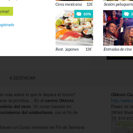
Déjanos tu 
esté disponi
egistrado
Acepto l
privacidad
A DESTACAR
to más sobre lo que le depara el futuro?
Okkoro Ca
ganar la primitiva… En el
centro Okkoro
http://www
ominio del tarot
. Un curso basado en
Paseo de la
nocimiento del simbolismo
, con el fin de
28046 Madr
Tlf:
910 070
 ofrecen un Curso Intensivo de Fin de Semana