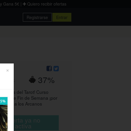
 y Gana 5€
|
Quiero recibir ofertas
Registrarse
Entrar
Donostia
Palencia
Zaragoza
×
37%
3,44€
as cartas del Tarot! Curso
 Tarot de Fin de Semana ¡por
cércate a los Arcanos
ta oferta ya no
está activa