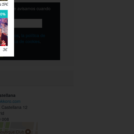
email y te avisamos cuando
ble
os
términos
,
la política de
y
la política de cookies
.
stellana
.okkoro.com
 Castellana 12
id
 008