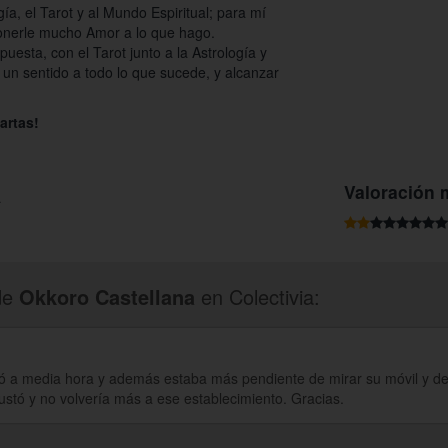
gía, el Tarot y al Mundo Espiritual; para mí
ponerle mucho Amor a lo que hago.
uesta, con el Tarot junto a la Astrología y
 un sentido a todo lo que sucede, y alcanzar
artas!
a
Valoración 
de
Okkoro Castellana
en Colectivia:
egó a media hora y además estaba más pendiente de mirar su móvil y de
stó y no volvería más a ese establecimiento. Gracias.