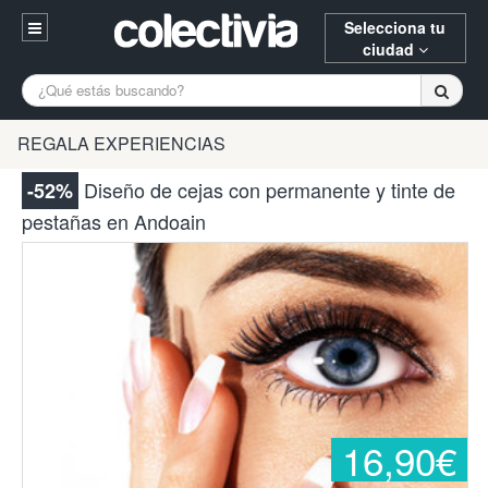
Selecciona tu
ciudad
Entrar
A Coruña
Alicante
Barcelona
REGALA EXPERIENCIAS
Registrarse
Bilbao
Burgos
Donostia
Diseño de cejas con permanente y tinte de
-52%
94 652 38 15 (L-V 10:30-15:00)
pestañas en Andoain
Gijón
Huesca
Logroño
¿Necesitas ayuda? Escríbenos
Madrid
Oviedo
Palencia
Pamplona
Santander
Tarragona
Valencia
Vitoria
Zaragoza
16,90€