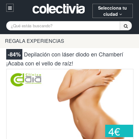
Selecciona tu
ciudad
Entrar
A Coruña
Alicante
Barcelona
REGALA EXPERIENCIAS
Registrarse
Bilbao
Burgos
Donostia
Depilación con láser diodo en Chamberí
-84%
94 652 38 15 (L-V 10:30-15:00)
¡Acaba con el vello de raíz!
Gijón
Huesca
Logroño
¿Necesitas ayuda? Escríbenos
Madrid
Oviedo
Palencia
Pamplona
Santander
Tarragona
Valencia
Vitoria
Zaragoza
4€