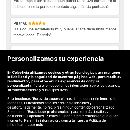
Era un regalo por lo que según comenta estuvo normal. Yo le
hubiese puesto por lo comentado algo más de puntuación.
Pilar G.
Ha sido una experiencia muy buena. Marta tiene unas manos
maravillosas. Repetiré
Mariaje P.
Excelente..Muy buena profesional. crea un ambiente cálido
Personalizamos tu experiencia
donde relajarte y disfrutar de la experiencia,
En
Colectivia
utilizamos cookies y otras tecnologías para mantener
Ver todas las opiniones
la fiabilidad y la seguridad de nuestras páginas web, para medir su
rendimiento y para ofrecer una experiencia de compra
personalizada.
Para ello, recopilamos información sobre los usuarios,
su comportamiento y sus dispositivos.
Si seleccionas
“Estoy de acuerdo”
, nos das tu consentimiento; si lo
rechazas, utilizaremos solo las cookies esenciales y,
©2026 Colectivia
desafortunadamente, no recibirás ningún contenido personalizado.
Selecciona
Términos y condiciones
“Establecer preferencias”
|
Política de privacidad
para ver más detalles y
|
Política de cookies
|
gestionar tus opciones. Puedes ajustar tus preferencias en cualquier
Estudio turismo de verano 2020
momento. Para más información, consulta nuestra Política de
privacidad.
Leer más.
Compra segura