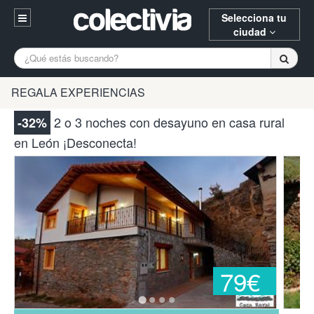
Selecciona tu
ciudad
Entrar
A Coruña
Alicante
Barcelona
REGALA EXPERIENCIAS
Registrarse
Bilbao
Burgos
Donostia
2 o 3 noches con desayuno en casa rural
-32%
94 652 38 15 (L-V 10:30-15:00)
en León ¡Desconecta!
Gijón
Huesca
Logroño
¿Necesitas ayuda? Escríbenos
Madrid
Oviedo
Palencia
Pamplona
Santander
Tarragona
Valencia
Vitoria
Zaragoza
79€