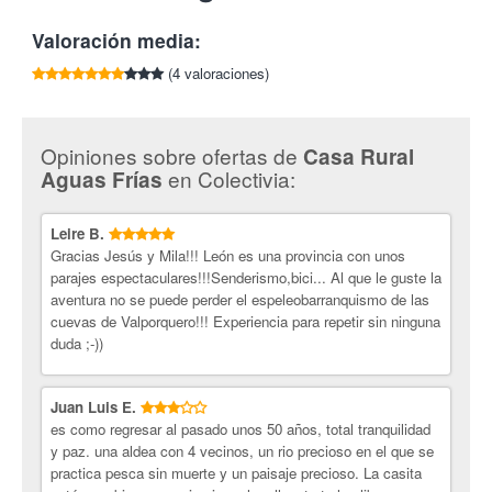
*Existe la posibilidad de contratar cama supletoria con
Tlf:
987 308 309 / 639 546 562 / 666 256 951
Valoración media:
suplemento (consulta directamente con el alojamiento)
Casa rural Aguas Frías.
(4 valoraciones)
Acogedora Casa Rural de arquitectura
tradicional de reciente construcción utilizando para ello
materiales nobles para lograr cómo resultado unas estancias
amplias, confortables y cálidas. Situada en la localidad de La
Opiniones sobre ofertas de
Casa Rural
Omañuela, a tan sólo 45 Km de León y a más de mil metros de
en Colectivia:
Aguas Frías
altitud. Rodeada de amplios bosques de hayas y robles le
convierten en un lugar ideal para descansar y disfrutar del
entorno natural sin necesidad de grandes desplazamientos.
Leire B.
Gracias Jesús y Mila!!! León es una provincia con unos
Características: Casa rural de alquiler completo equipada con
parajes espectaculares!!!Senderismo,bici... Al que le guste la
columna de hidromasaje en el baño completo, chimenea a los
aventura no se puede perder el espeleobarranquismo de las
pies de la cama de matrimonio, finca con barbacoa, hamacas y
cuevas de Valporquero!!! Experiencia para repetir sin ninguna
mobiliario de jardín.
duda ;-))
¡Escápate con Colectivia!
Juan Luis E.
es como regresar al pasado unos 50 años, total tranquilidad
y paz. una aldea con 4 vecinos, un rio precioso en el que se
practica pesca sin muerte y un paisaje precioso. La casita