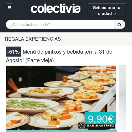
Selecciona tu
ciudad
Entrar
A Coruña
Alicante
Barcelona
REGALA EXPERIENCIAS
Registrarse
Bilbao
Burgos
Donostia
Menú de pintxos y bebida ¡en la 31 de
-51%
94 652 38 15 (L-V 10:30-15:00)
Agosto! (Parte vieja)
Gijón
Huesca
Logroño
¿Necesitas ayuda? Escríbenos
Madrid
Oviedo
Palencia
Pamplona
Santander
Tarragona
Valencia
Vitoria
Zaragoza
9,90€